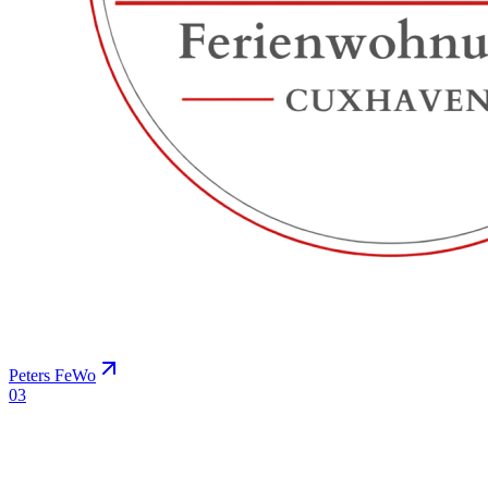
Peters FeWo
0
3