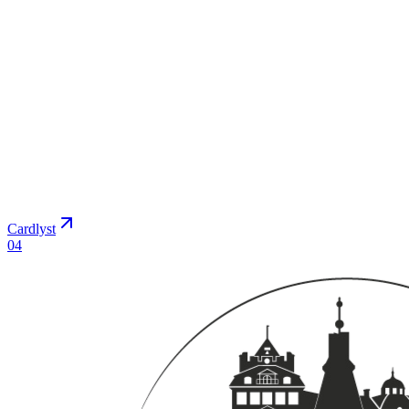
Cardlyst
0
4