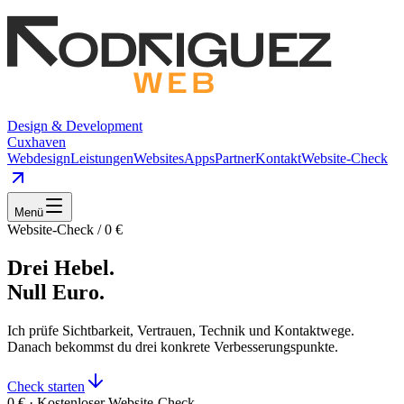
Design & Development
Cuxhaven
Webdesign
Leistungen
Websites
Apps
Partner
Kontakt
Website-Check
Menü
Website-Check / 0 €
Drei Hebel.
Null Euro.
Ich prüfe Sichtbarkeit, Vertrauen, Technik und Kontaktwege.
Danach bekommst du drei konkrete Verbesserungspunkte.
Check starten
0 € · Kostenloser Website-Check